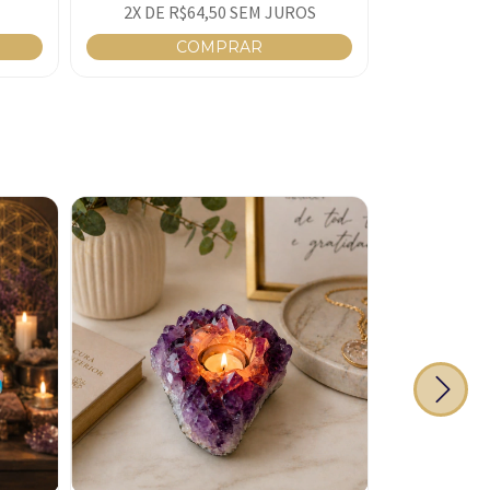
2
X DE
R$64,50
SEM JUROS
2
X DE
R