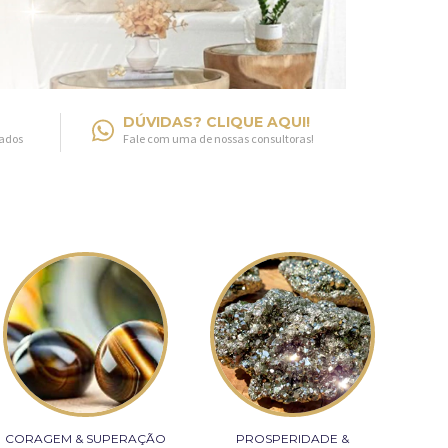
DÚVIDAS? CLIQUE AQUI!
fados
Fale com uma de nossas consultoras!
CORAGEM & SUPERAÇÃO
PROSPERIDADE &
LI