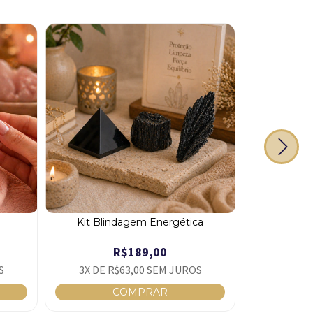
Kit Blindagem Energética
Kit
R$189,00
S
3
X DE
R$63,00
SEM JUROS
4
X DE
R