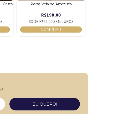
| Cristal
Porta-Vela de Ametista
Cave
R$198,00
R
OS
3
X DE
R$66,00
SEM JUROS
4
X DE
R$
s!