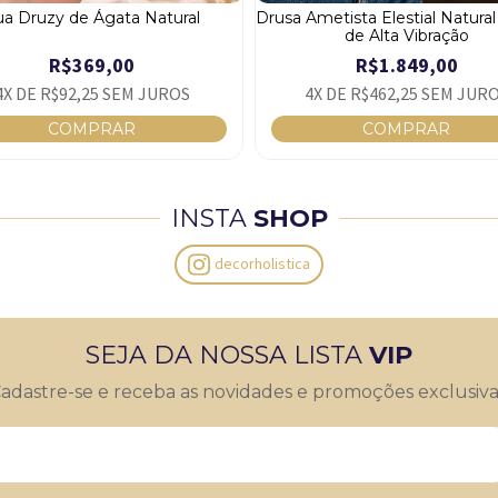
ua Druzy de Ágata Natural
Drusa Ametista Elestial Natural 
de Alta Vibração
R$369,00
R$1.849,00
4
X DE
R$92,25
SEM JUROS
4
X DE
R$462,25
SEM JUR
INSTA
SHOP
decorholistica
SEJA DA NOSSA LISTA
VIP
adastre-se e receba as novidades e promoções exclusiva