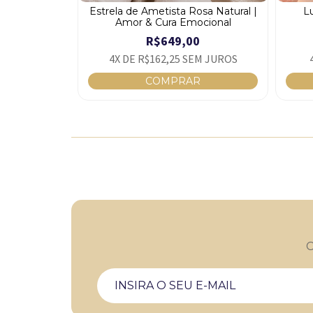
al | Portal de
Estrela de Ametista Rosa Natural |
L
832g
Amor & Cura Emocional
0
R$649,00
M JUROS
4
X DE
R$162,25
SEM JUROS
C