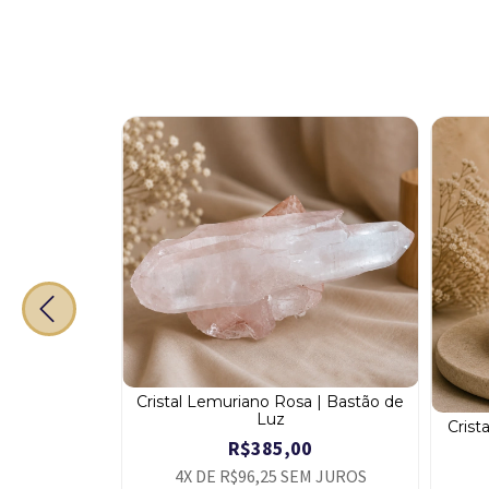
Cristal Lemuriano Rosa | Bastão de
Luz
 Pequeno
Crist
R$385,00
4
X DE
R$96,25
SEM JUROS