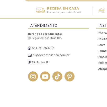
RECEBA EM CASA
Enviamos para todo o Brasil
ATENDIMENTO
INST
Página 
Horário de atendimento:
De Seg. à Sex. das 9h às 18h.
Fale C
Sobre
5511991973292
Termos
oi@decorholistica.com.br
Pergun
São Paulo - SP
Polític
Ataca