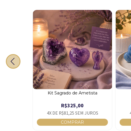
uilibrio
Kit Sagrado de Ametista
0
R$325,00
 JUROS
4
X DE
R$81,25
SEM JUROS