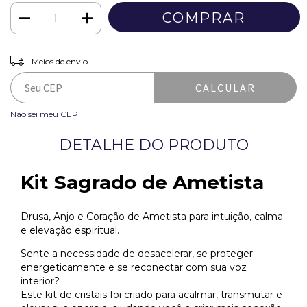
ALTERAR CEP
Entregas para o CEP:
Meios de envio
CALCULAR
Não sei meu CEP
DETALHE DO PRODUTO
Kit Sagrado de Ametista
Drusa, Anjo e Coração de Ametista para intuição, calma
e elevação espiritual.
Sente a necessidade de desacelerar, se proteger
energeticamente e se reconectar com sua voz
interior?
Este kit de cristais foi criado para acalmar, transmutar e