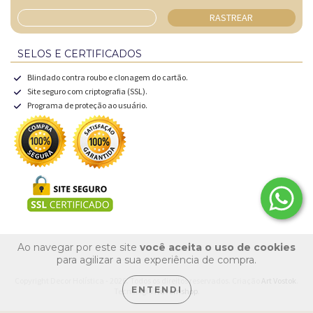
RASTREAR
SELOS E CERTIFICADOS
Blindado contra roubo e clonagem do cartão.
Site seguro com criptografia (SSL).
Programa de proteção ao usuário.
Ao navegar por este site
você aceita o uso de cookies
para agilizar a sua experiência de compra.
Copyright Decor Holística - 2026. Todos os direitos reservados. Criação
Art Vostok
.
ENTENDI
Tecnologia
Nuvemshop
.