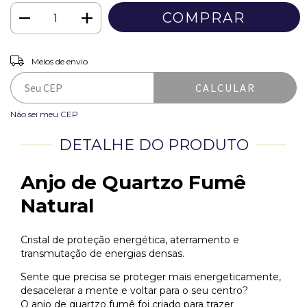
ALTERAR CEP
Entregas para o CEP:
Meios de envio
CALCULAR
Não sei meu CEP
DETALHE DO PRODUTO
Anjo de Quartzo Fumê
Natural
Cristal de proteção energética, aterramento e
transmutação de energias densas.
Sente que precisa se proteger mais energeticamente,
desacelerar a mente e voltar para o seu centro?
O anjo de quartzo fumê foi criado para trazer