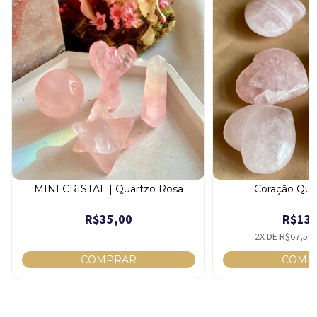
MINI CRISTAL | Quartzo Rosa
Coração Qua
R$35,00
R$135
2
X DE
R$67,50